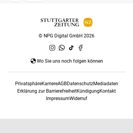
© NPG Digital GmbH 2026
Wo Sie uns noch folgen können
Privatsphäre
Karriere
AGB
Datenschutz
Mediadaten
Erklärung zur Barrierefreiheit
Kündigung
Kontakt
Impressum
Widerruf