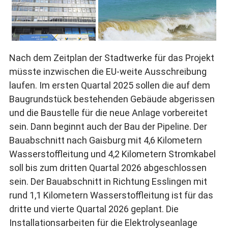
Die Stadtwerke
Wasserstoff wird per
Stuttgart sind gerade
Elektrolyse aus Wasser
in ihr neues Domizil in
gewonnen. Für sogenannten
Wangen ganz in
grünen Wasserstoff wird
Hafennähe eingezogen
ausschließlich Strom aus
-und arbeiten auch in
erneuerbaren Energiequellen
Hedelfingen an der
verwendet.
Nach dem Zeitplan der Stadtwerke für das Projekt
Energiewende.
müsste inzwischen die EU-weite Ausschreibung
laufen. Im ersten Quartal 2025 sollen die auf dem
Baugrundstück bestehenden Gebäude abgerissen
und die Baustelle für die neue Anlage vorbereitet
sein. Dann beginnt auch der Bau der Pipeline. Der
Bauabschnitt nach Gaisburg mit 4,6 Kilometern
Wasserstoffleitung und 4,2 Kilometern Stromkabel
soll bis zum dritten Quartal 2026 abgeschlossen
sein. Der Bauabschnitt in Richtung Esslingen mit
rund 1,1 Kilometern Wasserstoffleitung ist für das
dritte und vierte Quartal 2026 geplant. Die
Installationsarbeiten für die Elektrolyseanlage