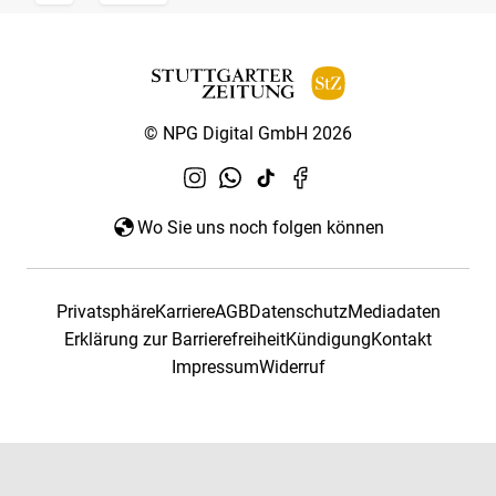
© NPG Digital GmbH 2026
Wo Sie uns noch folgen können
Privatsphäre
Karriere
AGB
Datenschutz
Mediadaten
Erklärung zur Barrierefreiheit
Kündigung
Kontakt
Impressum
Widerruf