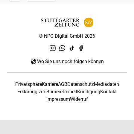
© NPG Digital GmbH 2026
Wo Sie uns noch folgen können
Privatsphäre
Karriere
AGB
Datenschutz
Mediadaten
Erklärung zur Barrierefreiheit
Kündigung
Kontakt
Impressum
Widerruf