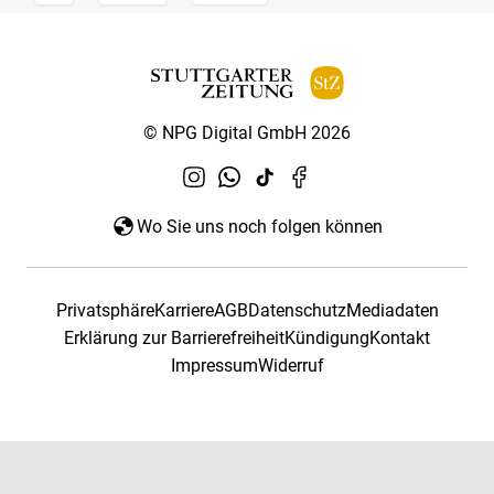
© NPG Digital GmbH 2026
Wo Sie uns noch folgen können
Privatsphäre
Karriere
AGB
Datenschutz
Mediadaten
Erklärung zur Barrierefreiheit
Kündigung
Kontakt
Impressum
Widerruf