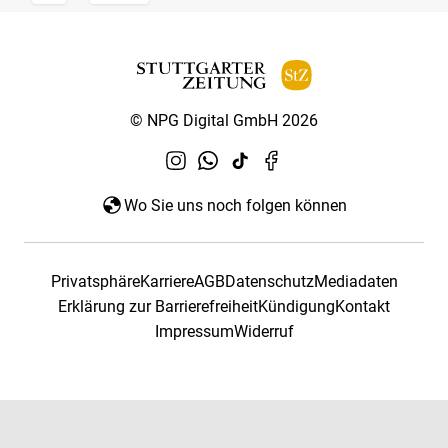
© NPG Digital GmbH 2026
Wo Sie uns noch folgen können
Privatsphäre
Karriere
AGB
Datenschutz
Mediadaten
Erklärung zur Barrierefreiheit
Kündigung
Kontakt
Impressum
Widerruf