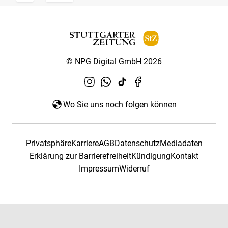
© NPG Digital GmbH 2026
Wo Sie uns noch folgen können
Privatsphäre
Karriere
AGB
Datenschutz
Mediadaten
Erklärung zur Barrierefreiheit
Kündigung
Kontakt
Impressum
Widerruf