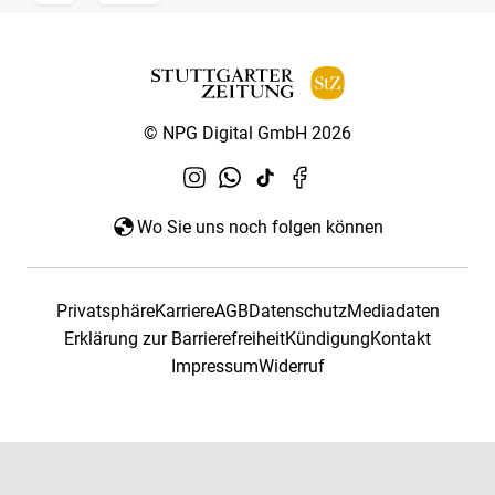
© NPG Digital GmbH 2026
Wo Sie uns noch folgen können
Privatsphäre
Karriere
AGB
Datenschutz
Mediadaten
Erklärung zur Barrierefreiheit
Kündigung
Kontakt
Impressum
Widerruf