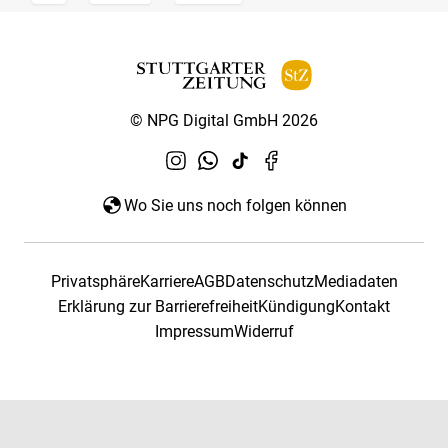
© NPG Digital GmbH 2026
Wo Sie uns noch folgen können
Privatsphäre
Karriere
AGB
Datenschutz
Mediadaten
Erklärung zur Barrierefreiheit
Kündigung
Kontakt
Impressum
Widerruf