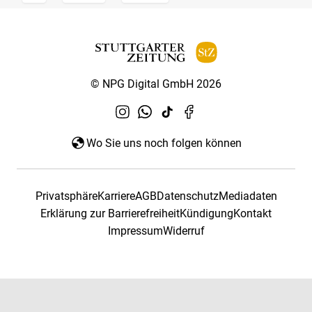
© NPG Digital GmbH 2026
Wo Sie uns noch folgen können
Privatsphäre
Karriere
AGB
Datenschutz
Mediadaten
Erklärung zur Barrierefreiheit
Kündigung
Kontakt
Impressum
Widerruf