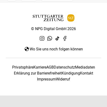
© NPG Digital GmbH 2026
Wo Sie uns noch folgen können
Privatsphäre
Karriere
AGB
Datenschutz
Mediadaten
Erklärung zur Barrierefreiheit
Kündigung
Kontakt
Impressum
Widerruf