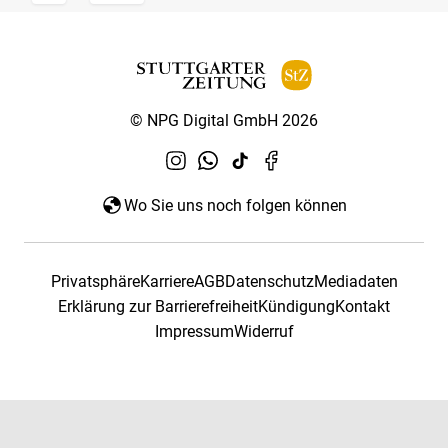
© NPG Digital GmbH 2026
Wo Sie uns noch folgen können
Privatsphäre
Karriere
AGB
Datenschutz
Mediadaten
Erklärung zur Barrierefreiheit
Kündigung
Kontakt
Impressum
Widerruf