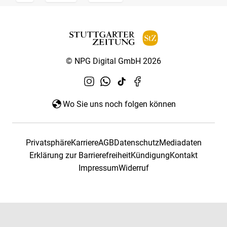
© NPG Digital GmbH 2026
Wo Sie uns noch folgen können
Privatsphäre
Karriere
AGB
Datenschutz
Mediadaten
Erklärung zur Barrierefreiheit
Kündigung
Kontakt
Impressum
Widerruf