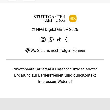
© NPG Digital GmbH 2026
Wo Sie uns noch folgen können
Privatsphäre
Karriere
AGB
Datenschutz
Mediadaten
Erklärung zur Barrierefreiheit
Kündigung
Kontakt
Impressum
Widerruf