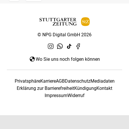
© NPG Digital GmbH 2026
Wo Sie uns noch folgen können
Privatsphäre
Karriere
AGB
Datenschutz
Mediadaten
Erklärung zur Barrierefreiheit
Kündigung
Kontakt
Impressum
Widerruf