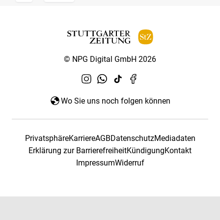
© NPG Digital GmbH 2026
Wo Sie uns noch folgen können
Privatsphäre
Karriere
AGB
Datenschutz
Mediadaten
Erklärung zur Barrierefreiheit
Kündigung
Kontakt
Impressum
Widerruf