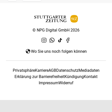
© NPG Digital GmbH 2026
Wo Sie uns noch folgen können
Privatsphäre
Karriere
AGB
Datenschutz
Mediadaten
Erklärung zur Barrierefreiheit
Kündigung
Kontakt
Impressum
Widerruf