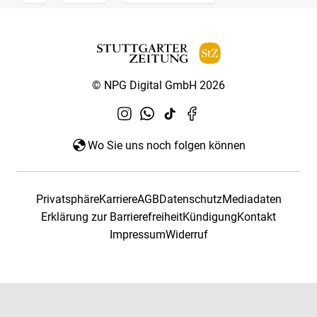
© NPG Digital GmbH 2026
Wo Sie uns noch folgen können
Privatsphäre
Karriere
AGB
Datenschutz
Mediadaten
Erklärung zur Barrierefreiheit
Kündigung
Kontakt
Impressum
Widerruf