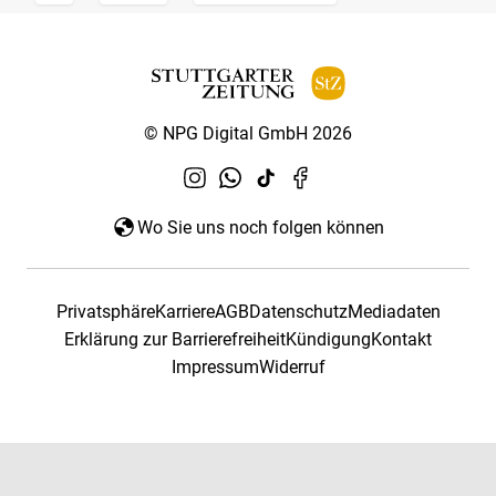
© NPG Digital GmbH 2026
Wo Sie uns noch folgen können
Privatsphäre
Karriere
AGB
Datenschutz
Mediadaten
Erklärung zur Barrierefreiheit
Kündigung
Kontakt
Impressum
Widerruf