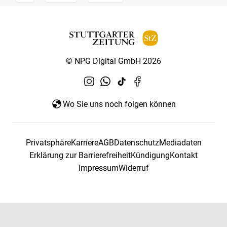
© NPG Digital GmbH 2026
Wo Sie uns noch folgen können
Privatsphäre
Karriere
AGB
Datenschutz
Mediadaten
Erklärung zur Barrierefreiheit
Kündigung
Kontakt
Impressum
Widerruf