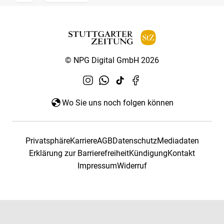
© NPG Digital GmbH 2026
Wo Sie uns noch folgen können
Privatsphäre
Karriere
AGB
Datenschutz
Mediadaten
Erklärung zur Barrierefreiheit
Kündigung
Kontakt
Impressum
Widerruf