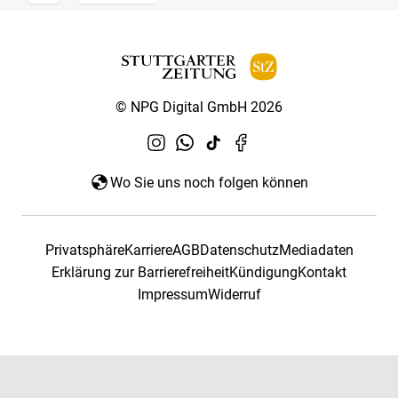
© NPG Digital GmbH 2026
Wo Sie uns noch folgen können
Privatsphäre
Karriere
AGB
Datenschutz
Mediadaten
Erklärung zur Barrierefreiheit
Kündigung
Kontakt
Impressum
Widerruf