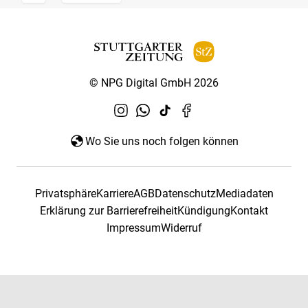
© NPG Digital GmbH 2026
Wo Sie uns noch folgen können
Privatsphäre
Karriere
AGB
Datenschutz
Mediadaten
Erklärung zur Barrierefreiheit
Kündigung
Kontakt
Impressum
Widerruf