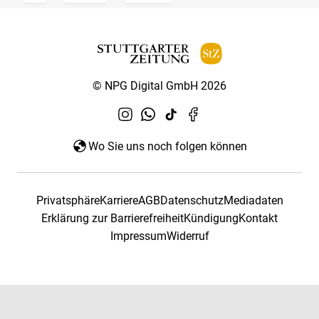
© NPG Digital GmbH 2026
Wo Sie uns noch folgen können
Privatsphäre
Karriere
AGB
Datenschutz
Mediadaten
Erklärung zur Barrierefreiheit
Kündigung
Kontakt
Impressum
Widerruf