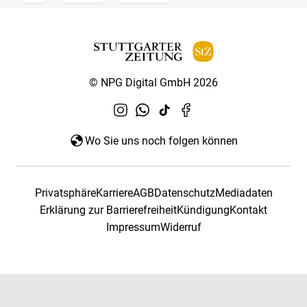
© NPG Digital GmbH 2026
Wo Sie uns noch folgen können
Privatsphäre
Karriere
AGB
Datenschutz
Mediadaten
Erklärung zur Barrierefreiheit
Kündigung
Kontakt
Impressum
Widerruf