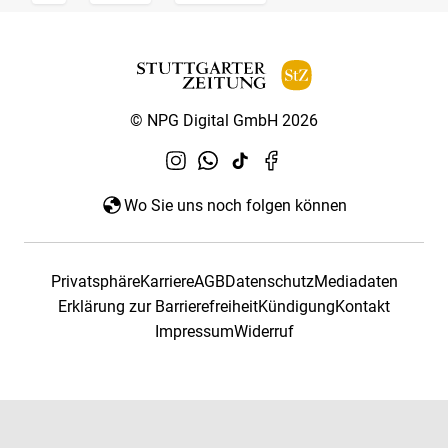
© NPG Digital GmbH 2026
Wo Sie uns noch folgen können
Privatsphäre
Karriere
AGB
Datenschutz
Mediadaten
Erklärung zur Barrierefreiheit
Kündigung
Kontakt
Impressum
Widerruf