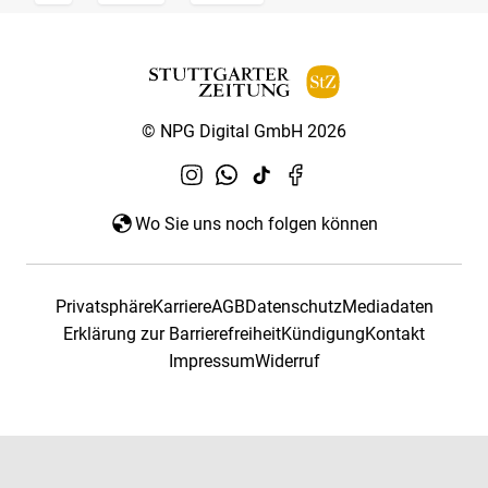
© NPG Digital GmbH 2026
Wo Sie uns noch folgen können
Privatsphäre
Karriere
AGB
Datenschutz
Mediadaten
Erklärung zur Barrierefreiheit
Kündigung
Kontakt
Impressum
Widerruf