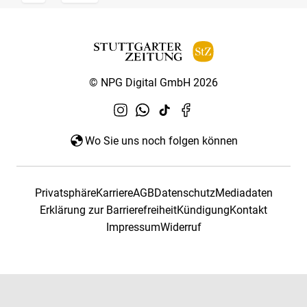
© NPG Digital GmbH 2026
Wo Sie uns noch folgen können
Privatsphäre
Karriere
AGB
Datenschutz
Mediadaten
Erklärung zur Barrierefreiheit
Kündigung
Kontakt
Impressum
Widerruf