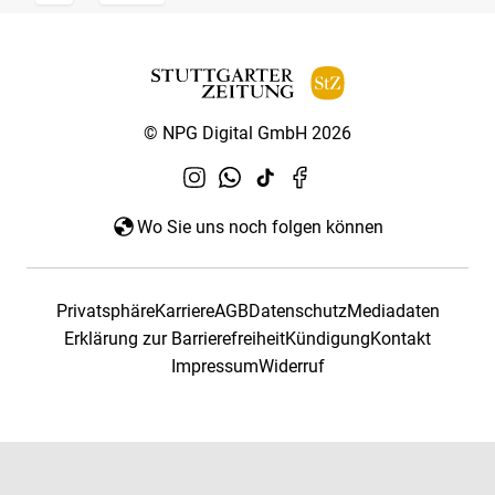
© NPG Digital GmbH 2026
Wo Sie uns noch folgen können
Privatsphäre
Karriere
AGB
Datenschutz
Mediadaten
Erklärung zur Barrierefreiheit
Kündigung
Kontakt
Impressum
Widerruf