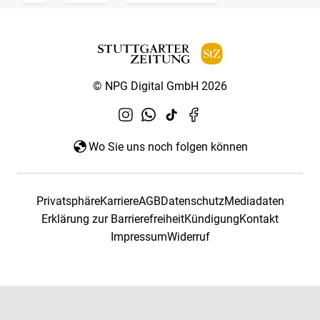
© NPG Digital GmbH 2026
Wo Sie uns noch folgen können
Privatsphäre
Karriere
AGB
Datenschutz
Mediadaten
Erklärung zur Barrierefreiheit
Kündigung
Kontakt
Impressum
Widerruf