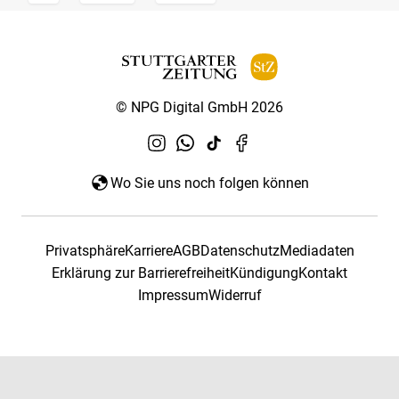
© NPG Digital GmbH 2026
Wo Sie uns noch folgen können
Privatsphäre
Karriere
AGB
Datenschutz
Mediadaten
Erklärung zur Barrierefreiheit
Kündigung
Kontakt
Impressum
Widerruf