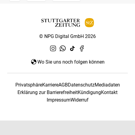
© NPG Digital GmbH 2026
Wo Sie uns noch folgen können
Privatsphäre
Karriere
AGB
Datenschutz
Mediadaten
Erklärung zur Barrierefreiheit
Kündigung
Kontakt
Impressum
Widerruf