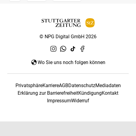
© NPG Digital GmbH 2026
Wo Sie uns noch folgen können
Privatsphäre
Karriere
AGB
Datenschutz
Mediadaten
Erklärung zur Barrierefreiheit
Kündigung
Kontakt
Impressum
Widerruf