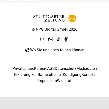
© NPG Digital GmbH 2026
Wo Sie uns noch folgen können
Privatsphäre
Karriere
AGB
Datenschutz
Mediadaten
Erklärung zur Barrierefreiheit
Kündigung
Kontakt
Impressum
Widerruf