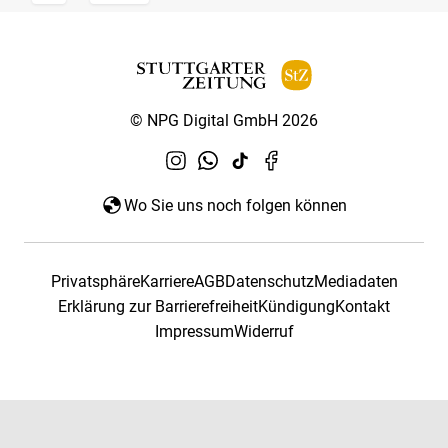
© NPG Digital GmbH 2026
Wo Sie uns noch folgen können
Privatsphäre
Karriere
AGB
Datenschutz
Mediadaten
Erklärung zur Barrierefreiheit
Kündigung
Kontakt
Impressum
Widerruf