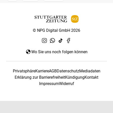
© NPG Digital GmbH 2026
Wo Sie uns noch folgen können
Privatsphäre
Karriere
AGB
Datenschutz
Mediadaten
Erklärung zur Barrierefreiheit
Kündigung
Kontakt
Impressum
Widerruf