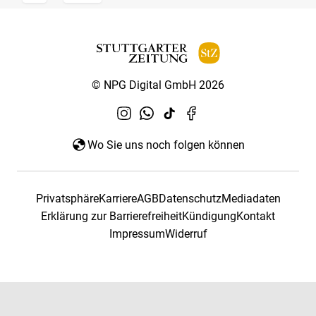
© NPG Digital GmbH 2026
Wo Sie uns noch folgen können
Privatsphäre
Karriere
AGB
Datenschutz
Mediadaten
Erklärung zur Barrierefreiheit
Kündigung
Kontakt
Impressum
Widerruf