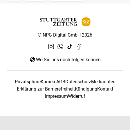
© NPG Digital GmbH 2026
Wo Sie uns noch folgen können
Privatsphäre
Karriere
AGB
Datenschutz
Mediadaten
Erklärung zur Barrierefreiheit
Kündigung
Kontakt
Impressum
Widerruf