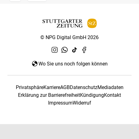
© NPG Digital GmbH 2026
Wo Sie uns noch folgen können
Privatsphäre
Karriere
AGB
Datenschutz
Mediadaten
Erklärung zur Barrierefreiheit
Kündigung
Kontakt
Impressum
Widerruf